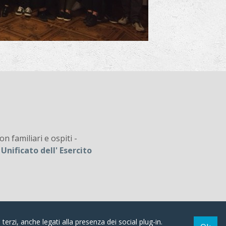
n familiari e ospiti -
o Unificato dell' Esercito
 terzi, anche legati alla presenza dei social plug-in.