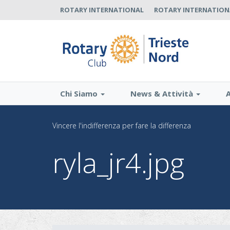
Salta
ROTARY INTERNATIONAL
ROTARY INTERNATIONA
al
contenuto
principale
Chi Siamo
News & Attività
Vincere l'indifferenza per fare la differenza
ryla_jr4.jpg