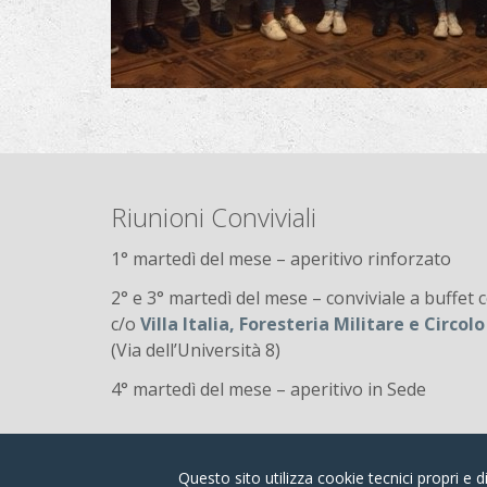
Riunioni Conviviali
1° martedì del mese – aperitivo rinforzato
2° e 3° martedì del mese – conviviale a buffet co
c/o
Villa Italia, Foresteria Militare e Circol
(Via dell’Università 8)
4° martedì del mese – aperitivo in Sede
Questo sito utilizza cookie tecnici propri e di