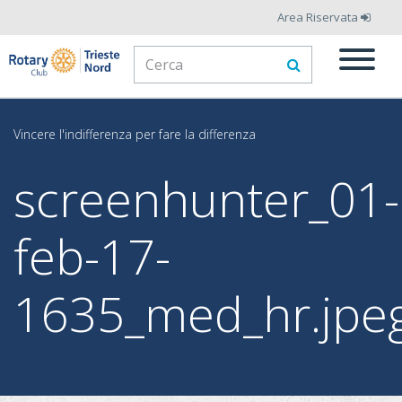
Salta
Area Riservata
al
Form
contenuto
principale
di
Cerca
ricerca
Vincere l'indifferenza per fare la differenza
screenhunter_01-
feb-17-
1635_med_hr.jpe