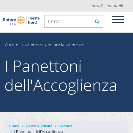
Salta
Area Riservata
al
Form
contenuto
principale
di
Cerca
ricerca
Vincere l'indifferenza per fare la differenza
I Panettoni
dell'Accoglienza
Home
News & Attività
Service
I Panettoni dell'Accoglienza