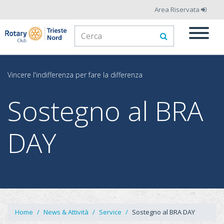
Salta
Area Riservata
al
Form
contenuto
principale
di
Cerca
ricerca
Vincere l'indifferenza per fare la differenza
Sostegno al BRA
DAY
Home
News & Attività
Service
Sostegno al BRA DAY