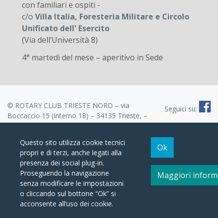
con familiari e ospiti -
c/o
Villa Italia, Foresteria Militare e Circolo
Unificato dell' Esercito
(Via dell’Università 8)
4° martedì del mese – aperitivo in Sede
© ROTARY CLUB TRIESTE NORD – via
Seguici su:
Boccaccio 15 (Interno 18) – 34135 Trieste, –
CF 80025770324
Tel.: 040 660648 – e-mail:
tsnord@rotarytriestenord.it
Questo sito utilizza cookie tecnici
Note legali e Informativa Privacy
–
Informativa estesa cookie
Ok
propri e di terzi, anche legati alla
presenza dei social plug-in.
Proseguendo la navigazione
Maggiori inform
senza modificare le impostazioni
o cliccando sul bottone “Ok” si
acconsente all’uso dei cookie.