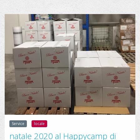
1
3
0
1
4
0
4
3
8
_
2
7
6
2
Service
locale
4
natale 2020 al Happycamp di