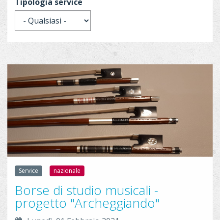
Tipologia service
a
r
c
h
i
_
d
o
e
Service
nazionale
r
Borse di studio musicali -
f
progetto "Archeggiando"
l