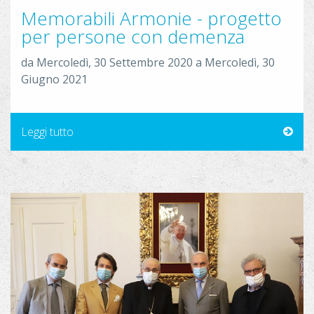
.
a
Memorabili Armonie - progetto
2
r
per persone con demenza
7
m
.
o
da
Mercoledì, 30 Settembre 2020
a
Mercoledì, 30
j
n
Giugno 2021
p
i
e
e
g
Leggi tutto
.
j
p
g
m
a
s
c
h
e
r