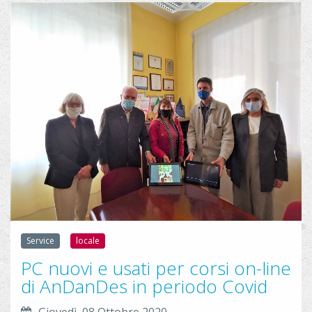
8
p
w
9
g
h
7
a
9
t
5
s
0
a
6
p
9
p
5
_
9
i
3
m
3
a
3
g
3
e
Service
locale
7
_
PC nuovi e usati per corsi on-line
7
2
di AnDanDes in periodo Covid
7
0
Giovedì, 08 Ottobre 2020