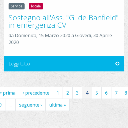
.
j
Service
locale
p
Sostegno all'Ass. "G. de Banfield"
g
in emergenza CV
da
Domenica, 15 Marzo 2020
a
Giovedì, 30 Aprile
2020
Leggi tutto
« prima
‹ precedente
1
2
3
4
5
6
7
8
9
…
seguente ›
ultima »